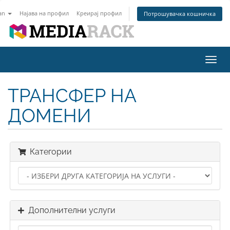
an
Најава на профил
Креирај профил
Потрошувачка кошничка
Вклу
ја
нави
ТРАНСФЕР НА
ДОМЕНИ
Категории
Дополнителни услуги