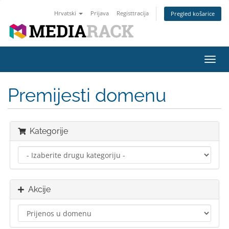
Hrvatski
Prijava
Registtracija
Pregled košarice
Preba
navig
Premijesti domenu
Kategorije
Akcije