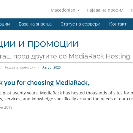
Macedonian
Најава на профил
оции
База на знаења
Статус на сервери
Контакт
ции и промоции
гаш пред другите со MediaRack Hosting,
Акции и промоции
Август 2026
k you for choosing MediaRack,
e past twenty years, MediaRack has hosted thousands of sites for ou
s, services, and knowledge specifically around the needs of our c
ун 2019