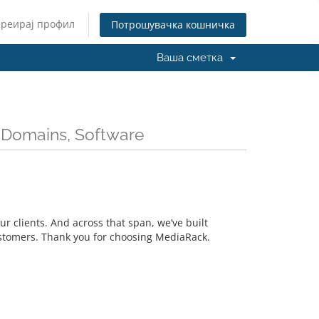
Креирај профил
Потрошувачка кошничка
Ваша сметка
 Domains, Software
r clients. And across that span, we’ve built
ustomers. Thank you for choosing MediaRack.