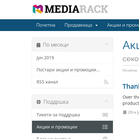
Почетна
Продавница
Акции и пром
Ак
По месеци
секо
Јун 2019
Постари акции и промоции...
Почетна
RSS канал
Than
Over th
Поддршка
product
28та Ј
Тикети за поддршка
Акции и промоции