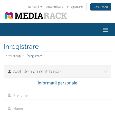
Română
Autentificare
Înregistrare
Coșul meu
Navi
Toggl
Înregistrare
Portal clienți
Înregistrare
Aveți deja un cont la noi?
Informații personale