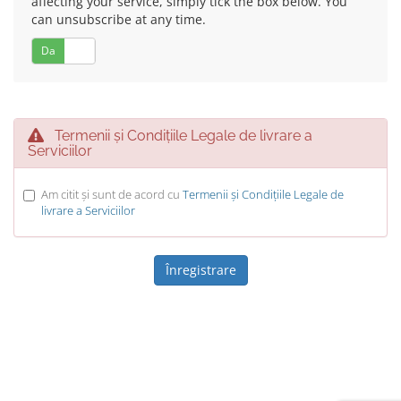
affecting your service, simply tick the box below. You
can unsubscribe at any time.
Da
Nu
Termenii și Condițiile Legale de livrare a
Serviciilor
Am citit și sunt de acord cu
Termenii și Condițiile Legale de
livrare a Serviciilor