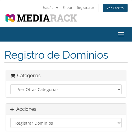
Español
Entrar
Registrarse
Ver Carrito
Alter
Nave
Registro de Dominios
Categorías
Acciones