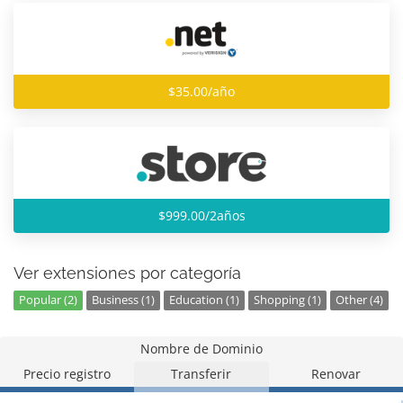
$35.00/año
$999.00/2años
Ver extensiones por categoría
Popular (2)
Business (1)
Education (1)
Shopping (1)
Other (4)
Nombre de Dominio
Precio registro
Transferir
Renovar